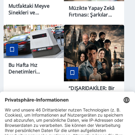
Mutfaktaki Meyve
Müzikte Yapay Zekâ
Sinekleri ve
Fırtınası: Şarkılar
Karıncalardan Nasıl
Çoğaldı, Dinleyici
Kurtulabilirsiniz?
Gelmedi
Bu Hafta Hız
Denetimleri
Artırılıyor
“DIŞARIDAKİLER: Bir
Zamanlar
Almanya’da” 21
Ağustos’ta Vizyonda