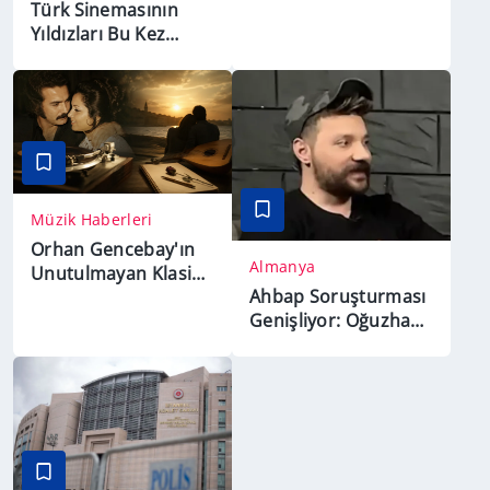
Türk Sinemasının
Yıldızları Bu Kez
Mikrofon Başında
Müzik Haberleri
Orhan Gencebay'ın
Almanya
Unutulmayan Klasiği:
Ahbap Soruşturması
Sevemedim Kara
Genişliyor: Oğuzhan
Gözlüm
Uğur Dahil 7 Kişi
Gözaltına Alındı