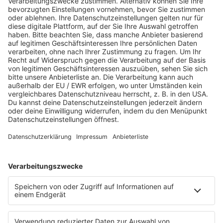
Kamuoyu: “Tehlikeli
AfD’nin “Hoş Geldin
Kişilere Karşı Cezalar
Bebek” Yardımı
Artsın”
Önerisine Eşitlik
İlkesi Eleştirisi Geldi
Uzmanlar: Aşırı
Binlerce Kişi Yüzerek
Sıcakta Tuz Kaybına
İspanya’ya Geçti,
Dikkat
İspanya Orduyu
Göreve Çağırdı