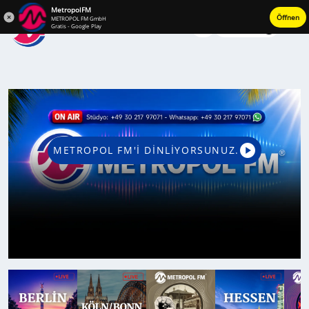
MetropolFM
Öffnen
METROPOL FM GmbH
Giriş Yap
Gratis - Google Play
METROPOL FM'İ DİNLİYORSUNUZ.