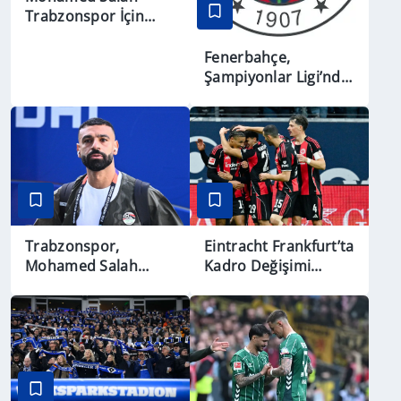
Trabzonspor İçin
İstanbul'da
Fenerbahçe,
Şampiyonlar Ligi’nde
Sturm Graz’ı Ağırlıyor
Eintracht Frankfurt’ta
Trabzonspor,
Kadro Değişimi
Mohamed Salah
Sinyali
Transferinde
Görüşmelere Başladı