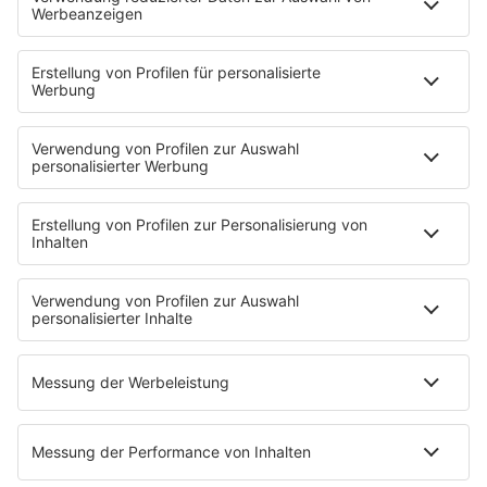
Enflasyon Temmuzda
RKI: Sıcaklığa Bağlı
Yüzde 2,8’e Yükseldi
Ölümler 10 Bine
Yaklaştı!
Sıcaklar Kapıda,
Çocukların Yüzde 40’ı
Uzmanlar "Ayran
Güvenli Bisiklet
İçin" Diyor
Kullanamıyor
Metropol FM uygulama formatında da
mevcuttur.
Her zaman, her yerde bilgi sahibi olun!
Uygulamamızla artık tüm özelliklere tek tıkla