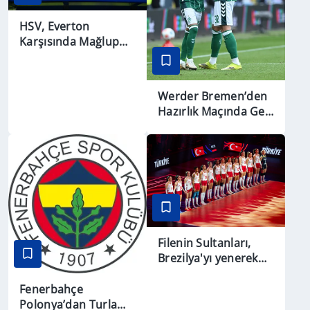
HSV, Everton
Karşısında Mağlup
Oldu
Werder Bremen’den
Hazırlık Maçında Geri
Dönüş
Filenin Sultanları,
Brezilya'yı yenerek
ikinci kez şampiyon
oldu
Fenerbahçe
Polonya’dan Turla