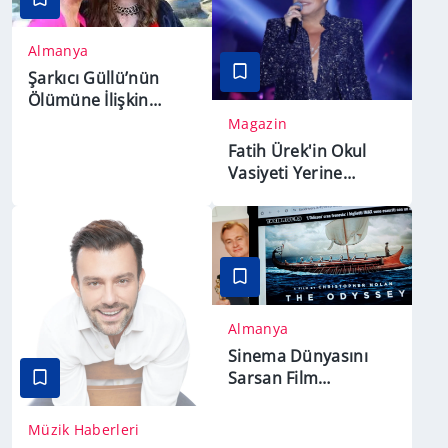
Almanya
Şarkıcı Güllü’nün
Ölümüne İlişkin
Davada Kızına
Magazin
Ağırlaştırılmış
Fatih Ürek'in Okul
Müebbet Talebi
Vasiyeti Yerine
Getirilemiyor: Ailesi
Borçları Açıkladı
Almanya
Sinema Dünyasını
Sarsan Film
"Odyssey" ve
Efsanesi Nedir?
Müzik Haberleri