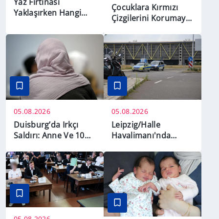
Yaz Fırtınası
Çocuklara Kırmızı
Yaklaşırken Hangi
Çizgilerini Korumayı
İşaretlere Dikkat
Öğretiyorlar
Edilmeli?
05.08.2026
05.08.2026
Leipzig/Halle
Duisburg’da Irkçı
Havalimanı'nda
Saldırı: Anne Ve 10
Şüpheli Drone Alarmı
Yaşındaki Kızı
Yaralandı
05.08.2026