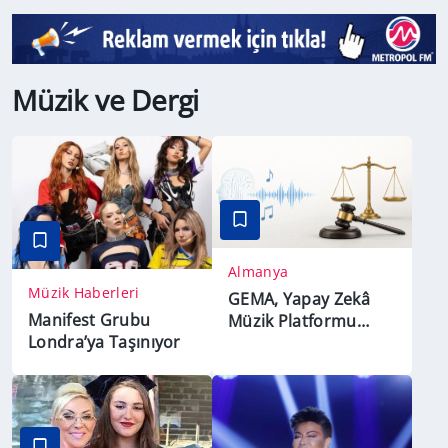
Müzik ve Dergi
Almanya
Müzik Haberleri
GEMA, Yapay Zekâ
Manifest Grubu
Müzik Platformu
Londra’ya Taşınıyor
Suno’ya Karşı Açtığı
Davayı Kazandı