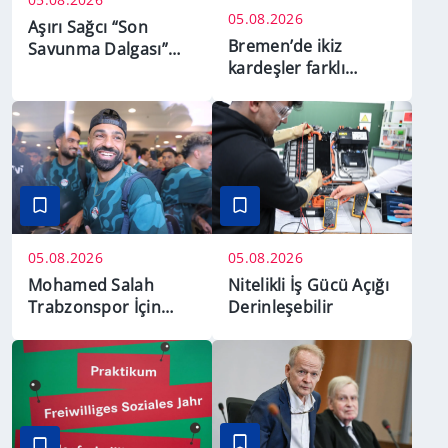
05.08.2026
Aşırı Sağcı “Son
Bremen’de ikiz
Savunma Dalgası”
kardeşler farklı
Davasında Karar
aylarda doğdu
Açıklandı
05.08.2026
05.08.2026
Mohamed Salah
Nitelikli İş Gücü Açığı
Trabzonspor İçin
Derinleşebilir
İstanbul'da