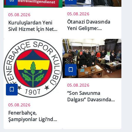
05.08.2026
05.08.2026
Ötanazi Davasında
Kuruluşlardan Yeni
Yeni Gelişme:
Sivil Hizmet İçin Net
Duruşma Ertelendi
Kurallar Talebi
05.08.2026
“Son Savunma
Dalgası” Davasında
05.08.2026
Karar Bekleniyor
Fenerbahçe,
Şampiyonlar Ligi’nde
Sturm Graz’ı Ağırlıyor